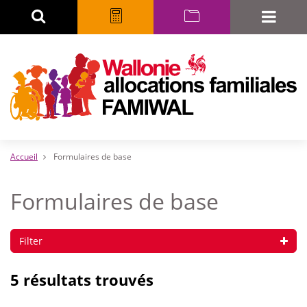
Aller
Rechercher
Calculatrice
myFAMIWAL
Toggle
au
naviga
contenu
principal
Accueil
Formulaires de base
Formulaires de base
Filter
5 résultats trouvés