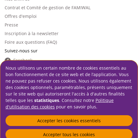
left
Contrat et Comité de gestion de FAMIWAL
Offres d'emploi
Presse
Inscription à la newsletter
Foire aux questions (FAQ)
Suivez-nous sur
Facebook
Nous utilisons un certain nombre de cookies essentiels au
Instagram
bon fonctionnement de ce site web et de l’application. Vous
LinkedIn
ne pouvez pas refuser ces cookies. Nous utilisons également
Youtube
des cookies optionnels, paramétrables, présents uniquement
sur le site web qui autoriseront l'accès à d'autres finalités
telles que les
statistiques
. Consultez notre
Politique
Clause de non-responsabilité
d'utilisation des cookies
pour en savoir plus.
Menu
Conditions de réutilisation
Pied
Vie privée
Accepter les cookies essentiels
de
Politique d'utilisation des cookies
page
Accepter tous les cookies
Déclaration d'accessibilité